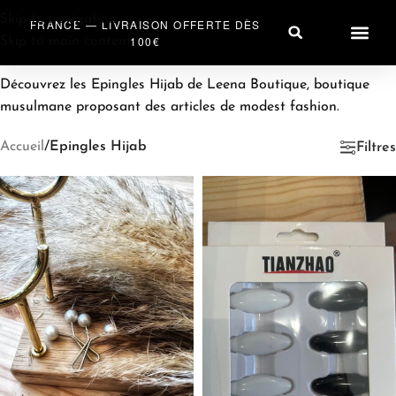
Skip to navigation
FRANCE — LIVRAISON OFFERTE DÈS
100€
Skip to main content
PRÊT À PO
ACCESSOIRES HIJA
SAC & A
Découvrez les Epingles Hijab de Leena Boutique, boutique
musulmane proposant des articles de modest fashion.
Accueil
/
Epingles Hijab
Filtres