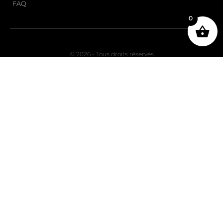
FAQ
0
© 2026 - Tous droits réservés
ABONNEZ-VOUS
À NOTRE
NEWSLETTER !
Soyez les premiers à découvrir nos