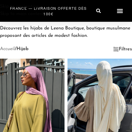
Skip to navigation
FRANCE — LIVRAISON OFFERTE DÈS
100€
Skip to main content
PRÊT À PO
ACCESSOIRES HIJA
SAC & A
Découvrez les hijabs de Leena Boutique, boutique musulmane
proposant des articles de modest fashion.
Accueil
/
Hijab
Filtres