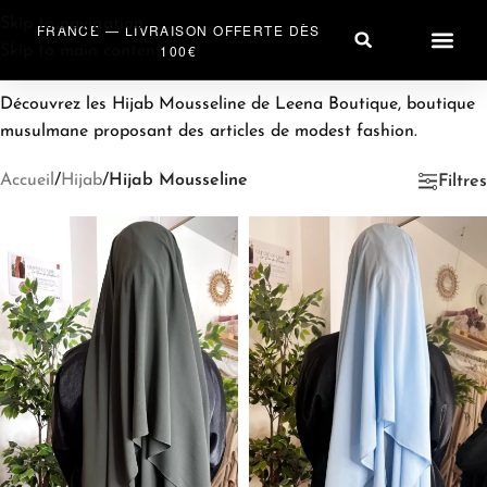
Skip to navigation
FRANCE — LIVRAISON OFFERTE DÈS
100€
Skip to main content
PRÊT À PO
ACCESSOIRES HIJA
SAC & A
Découvrez les Hijab Mousseline de Leena Boutique, boutique
musulmane proposant des articles de modest fashion.
Accueil
/
Hijab
/
Hijab Mousseline
Filtres