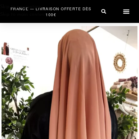
Skip to navigation
FRANCE — LIVRAISON OFFERTE DÈS
100€
Skip to main content
PRÊT À PO
ACCESSOIRES HIJA
SAC & A