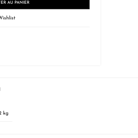
ER AU PANIER
ishlist
N
2 kg