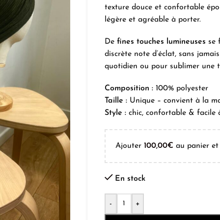
texture douce et confortable épo
légère et agréable à porter.
De
fines touches lumineuses
se 
discrète note d’éclat, sans jamai
quotidien ou pour sublimer une t
Composition :
100% polyester
Taille :
Unique – convient à la ma
Style :
chic, confortable & facile à
Ajouter
100,00
€
au panier et 
En stock
-
+