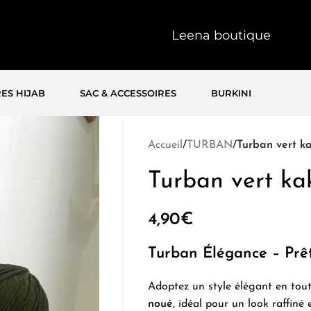
Leena boutique
ES HIJAB
SAC & ACCESSOIRES
BURKINI
Accueil
/
TURBAN
/
Turban vert ka
Turban vert ka
4,90
€
Turban Élégance – Prêt
Adoptez un style élégant en tout
noué
, idéal pour un look raffin