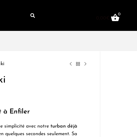
0
0,00
€
ki
ki
 à Enfiler
e simplicité avec notre
turban déjà
é en quelques secondes seulement. Sa