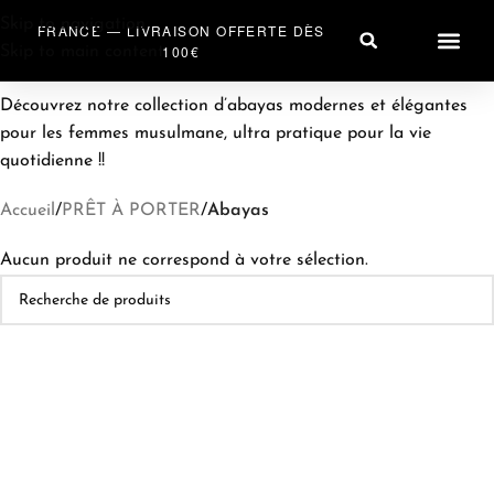
Skip to navigation
FRANCE — LIVRAISON OFFERTE DÈS
100€
Skip to main content
PRÊT À PO
ACCESSOIRES HIJA
SAC & A
Découvrez notre collection d’abayas modernes et élégantes
pour les femmes musulmane, ultra pratique pour la vie
quotidienne !!
Accueil
/
PRÊT À PORTER
/
Abayas
Aucun produit ne correspond à votre sélection.