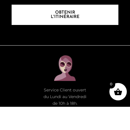
OBTENIR
L'ITINÉRAIRE
0
Service Client ouvert
du Lundi au Vendredi
de 10h à 18h.
À Propos
Notre Boutique