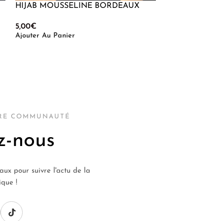
HIJAB MOUSSELINE BORDEAUX
Hijab Mousseli
5,00
€
5,00
€
Ajouter Au Panier
Ajouter Au Pani
TRE COMMUNAUTÉ
z-nous
aux pour suivre l'actu de la
ique !