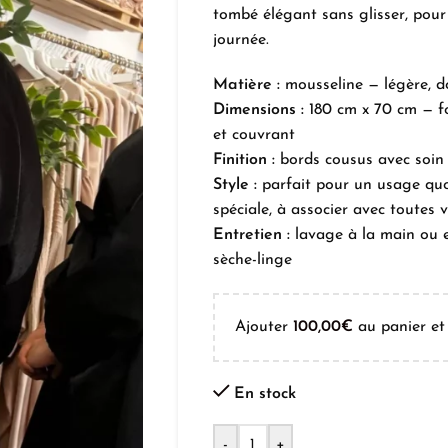
tombé élégant sans glisser, pour
journée.
Matière :
mousseline — légère, d
Dimensions :
180 cm x 70 cm — f
et couvrant
Finition :
bords cousus avec soin
Style :
parfait pour un usage qu
spéciale, à associer avec toutes 
Entretien :
lavage à la main ou e
sèche-linge
Ajouter
100,00
€
au panier et 
En stock
-
+